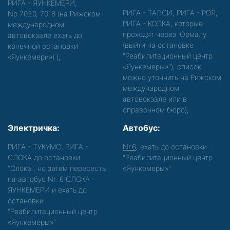
РИГА - ЯУНКЕМЕРИ,
РИГА - ТАЛСИ, РИГА - РОЯ,
Nр.7020, 7018 (на Рижском
РИГА - КОЛКА, которые
международном
проходят через Юрмалу
автовокзале ехать до
(выйти на остановке
конечной остановки
"Реабилитационный центр
«Яункемери»)
);
«Яункемеры»"), список
можно уточнить на Рижском
международном
автовокзале или в
справочном бюро);
Электричка:
Автобус:
РИГА - ТУКУМС, РИГА -
Nr.6
, ехать до остановки
СЛОКА до остановки
"Реабилитационный центр
"Слока", но затем пересесть
«Яункемеры»".
на автобус Nr. 6 СЛОКА -
ЯУНКЕМЕРИ и ехать до
остановки
"Реабилитационный центр
«Яункемеры»".