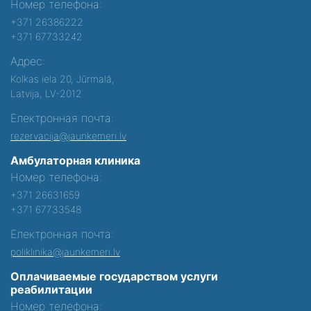
Номер телефона:
+371 26386222
+371 67733242
Адрес:
Kolkas iela 20, Jūrmalā,
Latvija, LV-2012
Електронная почта:
rezervacija@jaunkemeri.lv
Амбулаторная клиника
Номер телефона:
+371 26631659
+371 67733548
Електронная почта:
poliklinika@jaunkemeri.lv
Оплачиваемые государством услуги
реабилитации
Номер телефона: