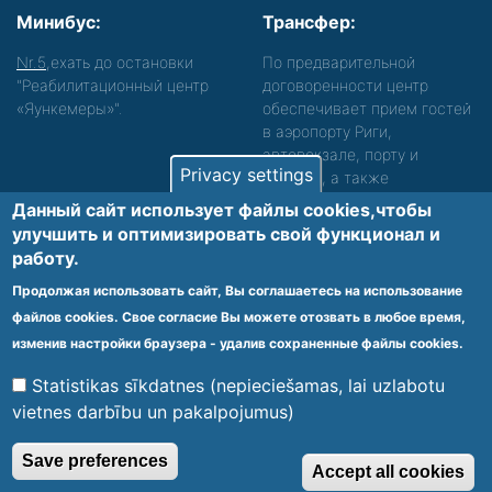
Минибус:
Трансфер:
Nr.5
,ехать до остановки
По предварительной
"Реабилитационный центр
договоренности центр
«Яункемеры»".
обеспечивает прием гостей
в аэропорту Риги,
автовокзале, порту и
Privacy settings
вокзале, а также
сопровождение. Просьба
Данный сайт использует файлы cookies,чтобы
звонить, чтобы уточнить
улучшить и оптимизировать cвой функционал и
детали.
работу.
Обеспечиваем доступность среды для лиц с
Продолжая использовать сайт, Вы соглашаетесь на использование
функциональными нарушениями.
файлов cookies. Свое согласие Вы можете отозвать в любое время,
Footer
изменив настройки браузера - удалив сохраненные файлы cookies.
Vietnes karte
Noteikumi un privātuma politika
menu
Statistikas sīkdatnes (nepieciešamas, lai uzlabotu
vietnes darbību un pakalpojumus)
© 2020 Kūrorta Rehabilitācijas Centrs - Jaunķemeri. Visas tiesības
Save preferences
Accept all cookies
aizsargātas.