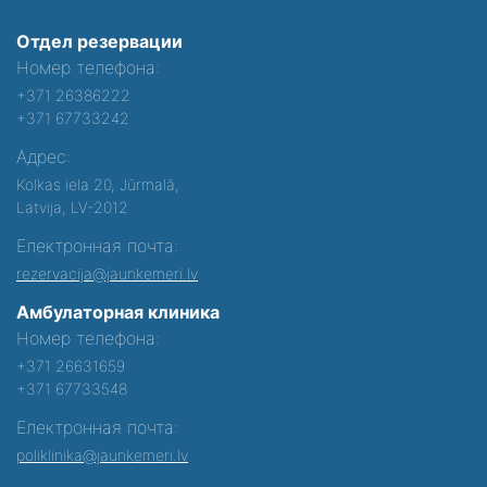
Отдел резервации
Номер телефона:
+371 26386222
+371 67733242
Адрес:
Kolkas iela 20, Jūrmalā,
Latvija, LV-2012
Електронная почта:
rezervacija@jaunkemeri.lv
Амбулаторная клиника
Номер телефона:
+371 26631659
+371 67733548
Електронная почта:
poliklinika@jaunkemeri.lv