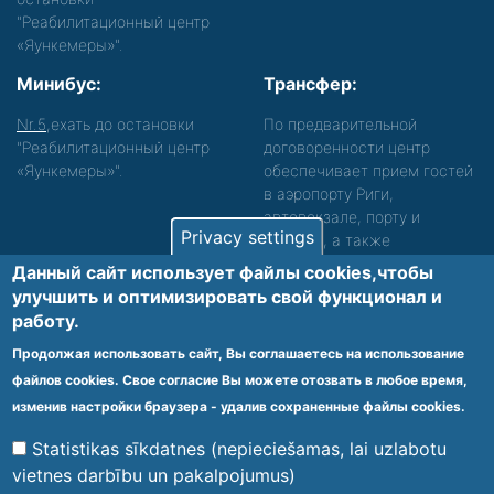
"Реабилитационный центр
«Яункемеры»".
Минибус:
Трансфер:
Nr.5
,ехать до остановки
По предварительной
"Реабилитационный центр
договоренности центр
«Яункемеры»".
обеспечивает прием гостей
в аэропорту Риги,
автовокзале, порту и
Privacy settings
вокзале, а также
сопровождение. Просьба
Данный сайт использует файлы cookies,чтобы
звонить, чтобы уточнить
улучшить и оптимизировать cвой функционал и
детали.
работу.
Обеспечиваем доступность среды для лиц с
Продолжая использовать сайт, Вы соглашаетесь на использование
функциональными нарушениями.
файлов cookies. Свое согласие Вы можете отозвать в любое время,
Footer
изменив настройки браузера - удалив сохраненные файлы cookies.
Vietnes karte
Noteikumi un privātuma politika
menu
Statistikas sīkdatnes (nepieciešamas, lai uzlabotu
vietnes darbību un pakalpojumus)