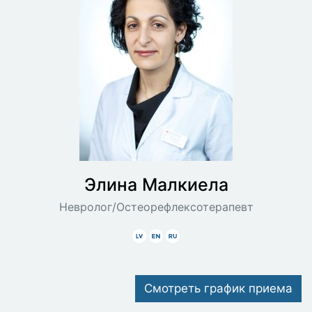
Элина
Малкиела
Невролог/Остеорефлексотерапевт
Latviski
Angliski
Krieviski
Смотреть график приема