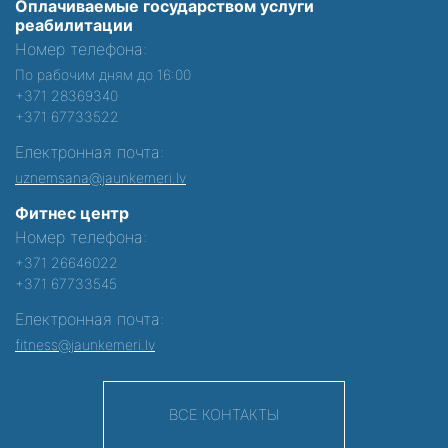
Оплачиваемые государством услуги
реабилитации
Номер телефона:
По рабочим дням до 16:00
+371 28369340
+371 67733522
Електронная почта:
uznemsana@jaunkemeri.lv
Фитнес центр
Номер телефона:
+371 26646022
+371 67733545
Електронная почта:
fitness@jaunkemeri.lv
ВСЕ КОНТАКТЫ