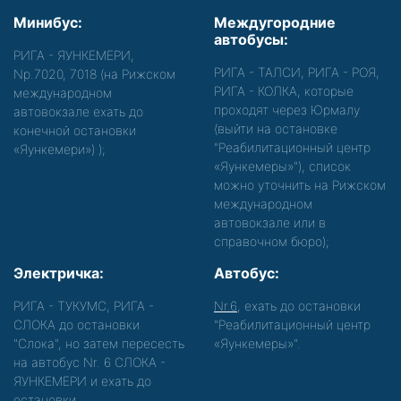
Минибус:
Междугородние
автобусы:
РИГА - ЯУНКЕМЕРИ,
РИГА - ТАЛСИ, РИГА - РОЯ,
Nр.7020, 7018 (на Рижском
РИГА - КОЛКА, которые
международном
проходят через Юрмалу
автовокзале ехать до
(выйти на остановке
конечной остановки
"Реабилитационный центр
«Яункемери»)
);
«Яункемеры»"), список
можно уточнить на Рижском
международном
автовокзале или в
справочном бюро);
Электричка:
Автобус:
РИГА - ТУКУМС, РИГА -
Nr.6
, ехать до остановки
СЛОКА до остановки
"Реабилитационный центр
"Слока", но затем пересесть
«Яункемеры»".
на автобус Nr. 6 СЛОКА -
ЯУНКЕМЕРИ и ехать до
остановки