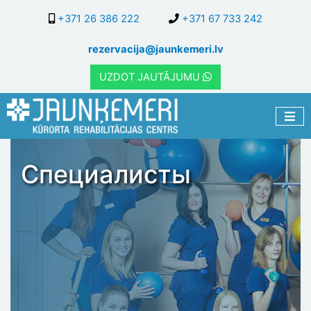
Перейти
+371 26 386 222
+371 67 733 242
к
основному
rezervacija@jaunkemeri.lv
содержанию
UZDOT JAUTĀJUMU
Специалисты