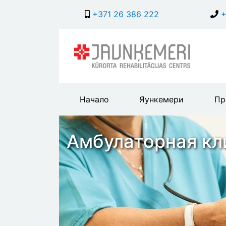
+371 26 386 222
+
Main
Начало
Яункемери
Пр
header
menu
Амбулаторная кл