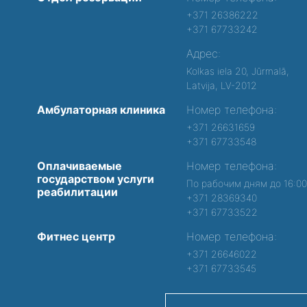
+371 26386222
+371 67733242
Адрес:
Kolkas iela 20, Jūrmalā,
Latvija, LV-2012
Амбулаторная клиника
Номер телефона:
+371 26631659
+371 67733548
Оплачиваемые
Номер телефона:
государством услуги
По рабочим дням до 16:0
реабилитации
+371 28369340
+371 67733522
Фитнес центр
Номер телефона:
+371 26646022
+371 67733545