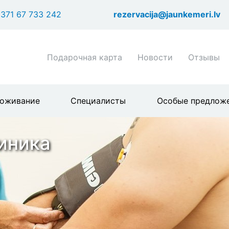
Перейти
371 67 733 242
rezervacija@jaunkemeri.lv
к
основному
содержанию
Shortcuts
Подарочная карта
Новости
Отзывы
header
menu
оживание
Специалисты
Особые предлож
иника