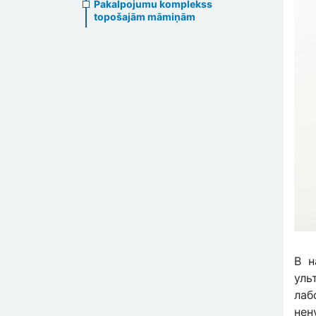
Pakalpojumu komplekss
topošajām māmiņām
В н
уль
лаб
нен