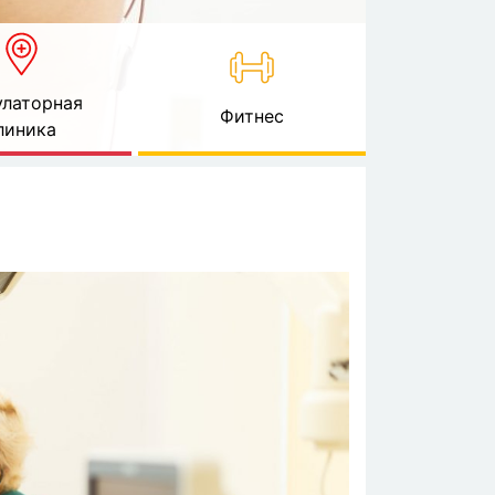
латорная
Фитнес
линика