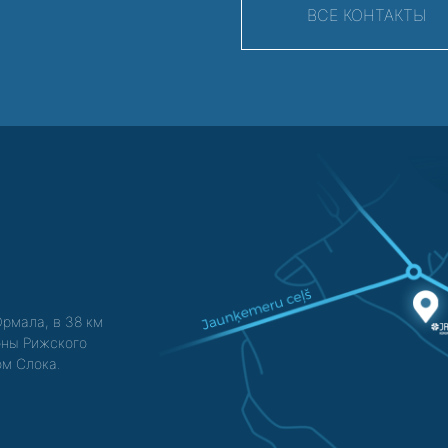
ВСЕ КОНТАКТЫ
Юрмала, в 38 км
зоны Рижского
ом Слока.