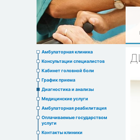
Ambulatory
Амбулаторная клиника
Д
clinic
Консультации специалистов
Кабинет головной боли
menu
График приема
Диагностика и анализы
Медицинские услуги
Амбулаторная реабилитация
Оплачиваемые государством
услуги
Контакты клиники