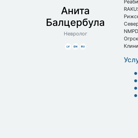
Реаб
Анита
RAKUS
Рижск
Балцербула
Север
NMPD 
Невролог
Огрск
Клини
Latviski
Angliski
Krieviski
Усл