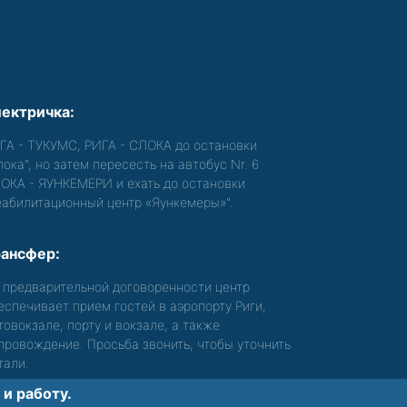
ектричка:
ГА - ТУКУМС, РИГА - СЛОКА до остановки
лока", но затем пересесть на автобус Nr. 6
ОКА - ЯУНКЕМЕРИ и ехать до остановки
еабилитационный центр «Яункемеры»".
ансфер:
 предварительной договоренности центр
еспечивает прием гостей в аэропорту Риги,
товокзале, порту и вокзале, а также
провождение. Просьба звонить, чтобы уточнить
тали.
и работу.