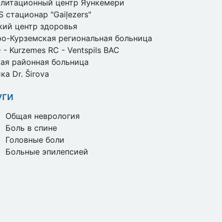
илитационный центр Яункемери
 стационар "Gaiļezers"
ий центр здоровья
о-Курземская региональная больница
- Kurzemes RC - Ventspils BAC
ая районная больница
ка Dr. Širova
уги
Общая неврология
Боль в спине
Головные боли
Больные эпилепсией