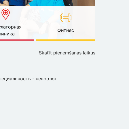
латорная
Фитнес
линика
Skatīt pieņemšanas laikus
пециальность - невролог