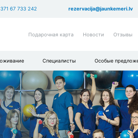
Перейти
371 67 733 242
rezervacija@jaunkemeri.lv
к
основному
содержанию
Shortcuts
Подарочная карта
Новости
Отзывы
header
menu
оживание
Специалисты
Особые предлож