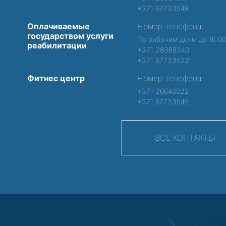
+371 67733548
Оплачиваемые
Номер телефона:
государством услуги
По рабочим дням до 16:0
реабилитации
+371 28369340
+371 67733522
Фитнес центр
Номер телефона:
+371 26646022
+371 67733545
ВСЕ КОНТАКТЫ