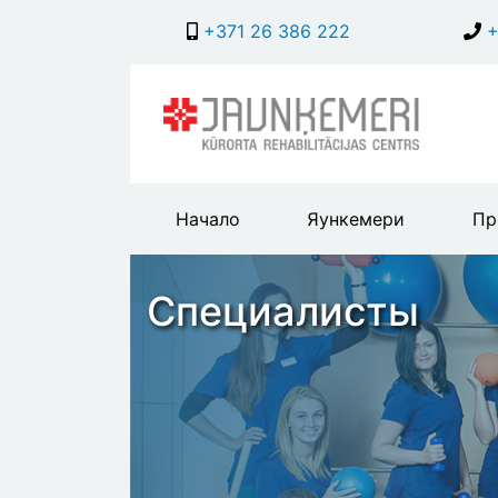
+371 26 386 222
+
Main
Начало
Яункемери
Пр
header
menu
Специалисты