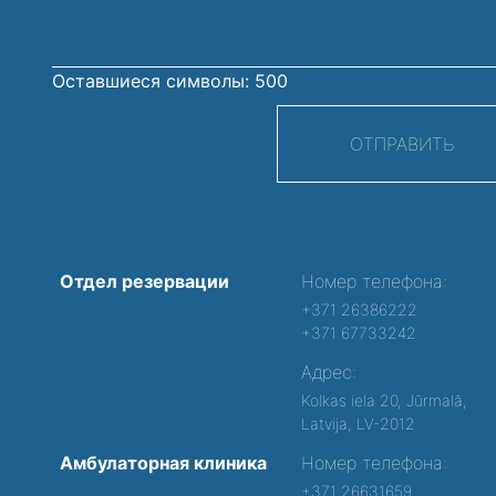
Оставшиеся символы:
500
ОТПРАВИТЬ
Отдел резервации
Номер телефона:
+371 26386222
+371 67733242
Адрес:
Kolkas iela 20, Jūrmalā,
Latvija, LV-2012
Амбулаторная клиника
Номер телефона:
+371 26631659