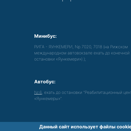
Минибус:
РИГА - ЯУНКЕМЕРИ, Nр.7020, 7018 (на Рижском
международном автовокзале ехать до конечной
остановки «Яункемери»)
);
Автобус:
Nr.6
, ехать до остановки "Реабилитационный цен
«Яункемеры»".
Данный сайт использует файлы cookie
Обеспечиваем доступность среды для 