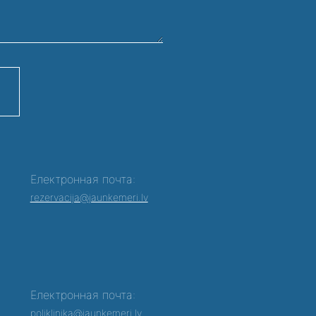
Електронная почта:
rezervacija@jaunkemeri.lv
Електронная почта:
poliklinika@jaunkemeri.lv