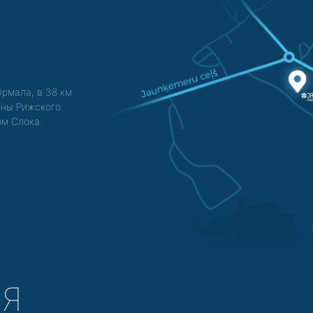
Юрмала, в 38 км
зоны Рижского
ом Слока.
СЯ