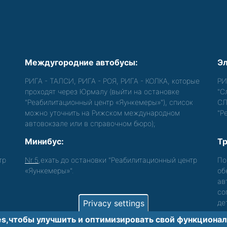
Междугородние автобусы:
Эл
РИГА - ТАЛСИ, РИГА - РОЯ, РИГА - КОЛКА, которые
РИ
проходят через Юрмалу (выйти на остановке
"С
"Реабилитационный центр «Яункемеры»"), список
СЛ
можно уточнить на Рижском международном
"Р
автовокзале или в справочном бюро);
Минибус:
Тр
тр
Nr.5
,ехать до остановки "Реабилитационный центр
По
«Яункемеры»".
об
ав
со
Privacy settings
де
s,чтобы улучшить и оптимизировать cвой функционал 
лиц с функциональными нарушениями.