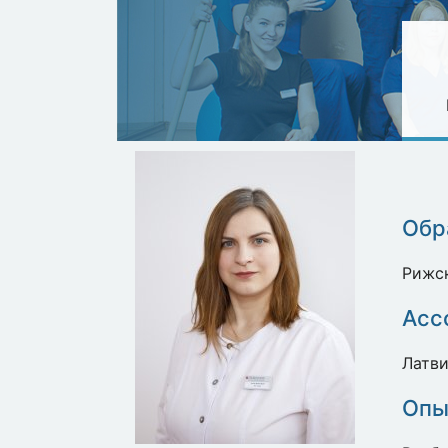
Обр
Рижск
Асс
Латви
Опы