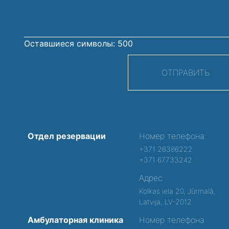
Оставшиеся символы:
500
ОТПРАВИТЬ
Отдел резервации
Номер телефона:
+371 26386222
+371 67733242
Адрес:
Kolkas iela 20, Jūrmalā,
Latvija, LV-2012
Амбулаторная клиника
Номер телефона: