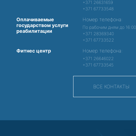
+371 26631659
+371 67733548
Оплачиваемые
Номер телефона:
государством услуги
По рабочим дням до 16:0
реабилитации
+371 28369340
+371 67733522
Фитнес центр
Номер телефона:
+371 26646022
+371 67733545
ВСЕ КОНТАКТЫ