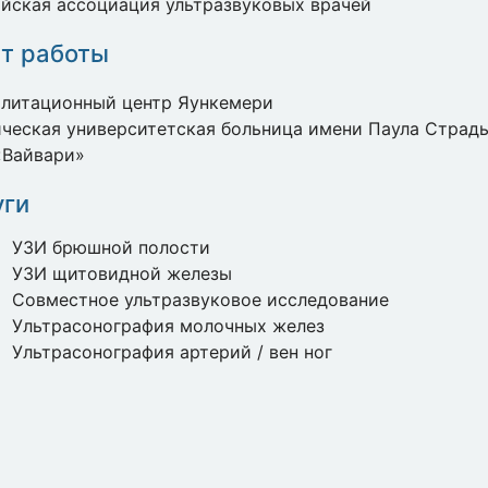
йская ассоциация ультразвуковых врачей
т работы
илитационный центр Яункемери
ческая университетская больница имени Паула Страд
«Вайвари»
уги
УЗИ брюшной полости
УЗИ щитовидной железы
Совместное ультразвуковое исследование
Ультрасонография молочных желез
Ультрасонография артерий / вен ног