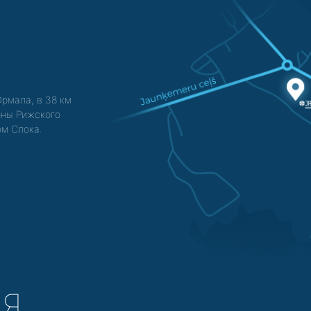
Юрмала, в 38 км
зоны Рижского
ом Слока.
СЯ