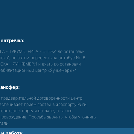
ектричка:
ГА - ТУКУМС, РИГА - СЛОКА до остановки
лока", но затем пересесть на автобус Nr. 6
ОКА - ЯУНКЕМЕРИ и ехать до остановки
еабилитационный центр «Яункемеры»".
ансфер:
 предварительной договоренности центр
еспечивает прием гостей в аэропорту Риги,
товокзале, порту и вокзале, а также
провождение. Просьба звонить, чтобы уточнить
тали.
и работу.