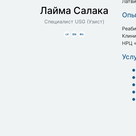
Латви
Лайма
Салака
Опы
Специалист USG (Узист)
Реаб
Latviski
Angliski
Krieviski
Клини
НРЦ 
Усл