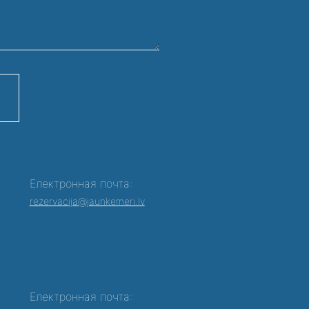
Електронная почта:
rezervacija@jaunkemeri.lv
Електронная почта: