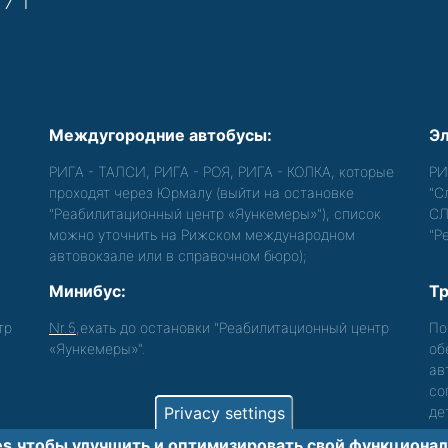
Междугородние автобусы:
Эл
РИГА - ТАЛСИ, РИГА - РОЯ, РИГА - КОЛКА, которые
РИ
проходят через Юрмалу (выйти на остановке
"С
"Реабилитационный центр «Яункемеры»"), список
СЛ
можно уточнить на Рижском международном
"Р
автовокзале или в справочном бюро);
Минибус:
Тр
тр
Nr.5
,ехать до остановки "Реабилитационный центр
По
«Яункемеры»".
об
ав
со
Privacy settings
де
s,чтобы улучшить и оптимизировать cвой функционал 
лиц с функциональными нарушениями.