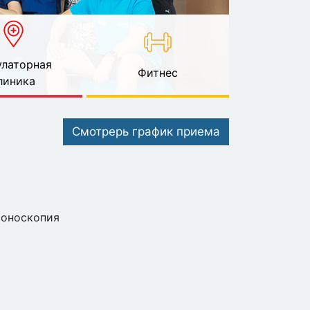
латорная
Фитнес
линика
Смотрерь график приема
соноскопия