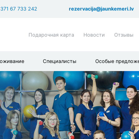
Перейти
371 67 733 242
rezervacija@jaunkemeri.lv
к
основному
содержанию
Shortcuts
Подарочная карта
Новости
Отзывы
header
menu
оживание
Специалисты
Особые предлож