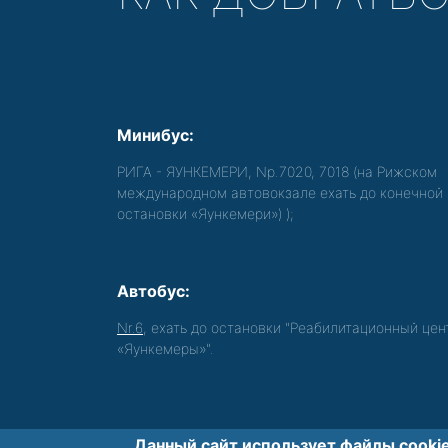
Минибус:
РИГА - ЯУНКЕМЕРИ, Nр.7020, 7018 (на Рижском
международном автовокзале ехать до конечной
остановки «Яункемери»)
);
Автобус:
Nr.6
, ехать до остановки "Реабилитационный цен
«Яункемеры»".
Данный сайт использует файлы cookie
Обеспечиваем доступность среды для 