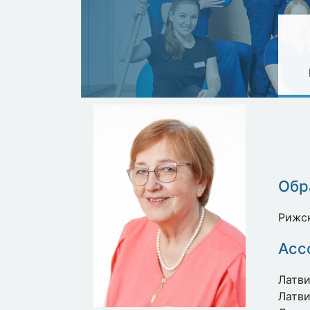
Обр
Рижск
Асс
Латви
Латви