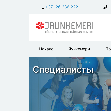
+371 26 386 222
+
Main
Начало
Яункемери
Пр
header
menu
Специалисты