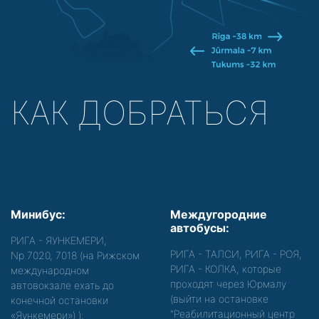
КАК ДОБРАТЬСЯ
Минибус:
Междугородние
автобусы:
РИГА - ЯУНКЕМЕРИ,
РИГА - ТАЛСИ, РИГА - РОЯ,
Nр.7020, 7018 (на Рижском
РИГА - КОЛКА, которые
международном
проходят через Юрмалу
автовокзале ехать до
(выйти на остановке
конечной остановки
"Реабилитационный центр
«Яункемери»)
);