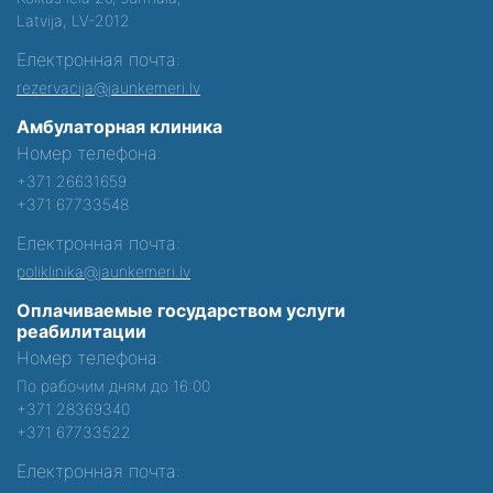
Latvija, LV-2012
Електронная почта:
rezervacija@jaunkemeri.lv
Амбулаторная клиника
Номер телефона:
+371 26631659
+371 67733548
Електронная почта:
poliklinika@jaunkemeri.lv
Оплачиваемые государством услуги
реабилитации
Номер телефона:
По рабочим дням до 16:00
+371 28369340
+371 67733522
Електронная почта: