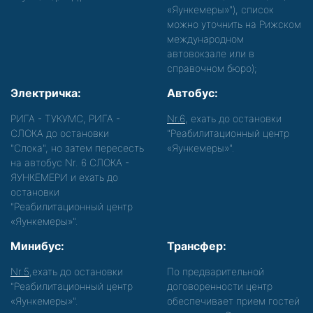
«Яункемеры»"), список
можно уточнить на Рижском
международном
автовокзале или в
справочном бюро);
Электричка:
Автобус:
РИГА - ТУКУМС, РИГА -
Nr.6
, ехать до остановки
СЛОКА до остановки
"Реабилитационный центр
"Слока", но затем пересесть
«Яункемеры»".
на автобус Nr. 6 СЛОКА -
ЯУНКЕМЕРИ и ехать до
остановки
"Реабилитационный центр
«Яункемеры»".
Минибус:
Трансфер:
Nr.5
,ехать до остановки
По предварительной
"Реабилитационный центр
договоренности центр
«Яункемеры»".
обеспечивает прием гостей