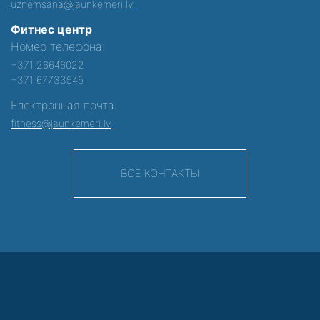
uznemsana@jaunkemeri.lv
Фитнес центр
Номер телефона:
+371 26646022
+371 67733545
Електронная почта:
fitness@jaunkemeri.lv
ВСЕ КОНТАКТЫ