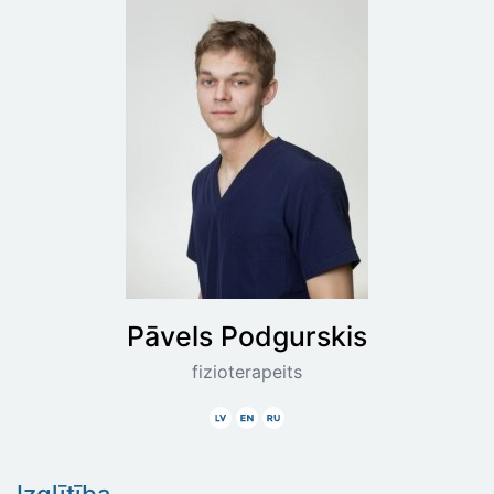
Pāvels
Podgurskis
fizioterapeits
Latviski
Angliski
Krieviski