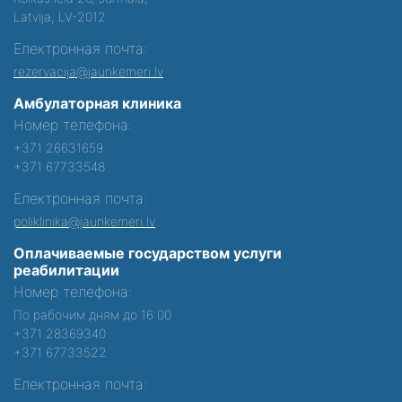
Latvija, LV-2012
Електронная почта:
rezervacija@jaunkemeri.lv
Амбулаторная клиника
Номер телефона:
+371 26631659
+371 67733548
Електронная почта:
poliklinika@jaunkemeri.lv
Оплачиваемые государством услуги
реабилитации
Номер телефона:
По рабочим дням до 16:00
+371 28369340
+371 67733522
Електронная почта: