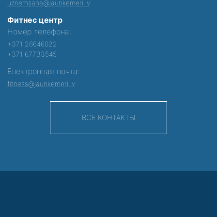
uznemsana@jaunkemeri.lv
Фитнес центр
Номер телефона:
+371 26646022
+371 67733545
Електронная почта:
fitness@jaunkemeri.lv
ВСЕ КОНТАКТЫ