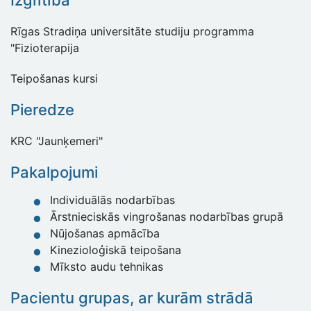
Izglītība
Rīgas Stradiņa universitāte studiju programma
"Fizioterapija
Teipošanas kursi
Pieredze
KRC "Jaunķemeri"
Pakalpojumi
Individuālās nodarbības
Ārstnieciskās vingrošanas nodarbības grupā
Nūjošanas apmācība
Kinezioloģiskā teipošana
Mīksto audu tehnikas
Pacientu grupas, ar kurām strādā