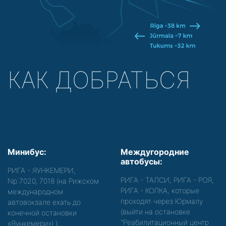
КАК ДОБРАТЬСЯ
Минибус:
Междугородние
автобусы:
РИГА - ЯУНКЕМЕРИ,
РИГА - ТАЛСИ, РИГА - РОЯ,
Nр.7020, 7018 (на Рижском
РИГА - КОЛКА, которые
международном
проходят через Юрмалу
автовокзале ехать до
(выйти на остановке
конечной остановки
"Реабилитационный центр
«Яункемери»)
);