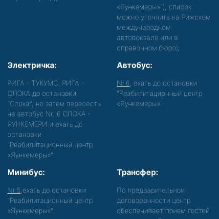
«Яункемеры»"), список
можно уточнить на Рижском
международном
автовокзале или в
справочном бюро);
Электричка:
Автобус:
РИГА - ТУКУМС, РИГА -
Nr.6
, ехать до остановки
СЛОКА до остановки
"Реабилитационный центр
"Слока", но затем пересесть
«Яункемеры»".
на автобус Nr. 6 СЛОКА -
ЯУНКЕМЕРИ и ехать до
остановки
"Реабилитационный центр
«Яункемеры»".
Минибус:
Трансфер:
Nr.5
,ехать до остановки
По предварительной
"Реабилитационный центр
договоренности центр
«Яункемеры»".
обеспечивает прием гостей