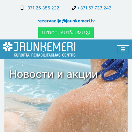
Перейти
+371 26 386 222
+371 67 733 242
к
основному
rezervacija@jaunkemeri.lv
содержанию
UZDOT JAUTĀJUMU
Новости и акции