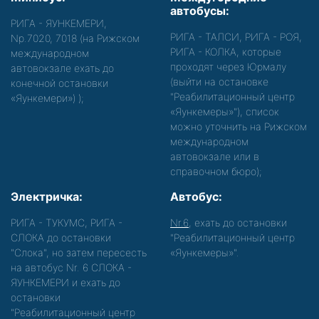
автобусы:
РИГА - ЯУНКЕМЕРИ,
РИГА - ТАЛСИ, РИГА - РОЯ,
Nр.7020, 7018 (на Рижском
РИГА - КОЛКА, которые
международном
проходят через Юрмалу
автовокзале ехать до
(выйти на остановке
конечной остановки
"Реабилитационный центр
«Яункемери»)
);
«Яункемеры»"), список
можно уточнить на Рижском
международном
автовокзале или в
справочном бюро);
Электричка:
Автобус:
РИГА - ТУКУМС, РИГА -
Nr.6
, ехать до остановки
СЛОКА до остановки
"Реабилитационный центр
"Слока", но затем пересесть
«Яункемеры»".
на автобус Nr. 6 СЛОКА -
ЯУНКЕМЕРИ и ехать до
остановки
"Реабилитационный центр