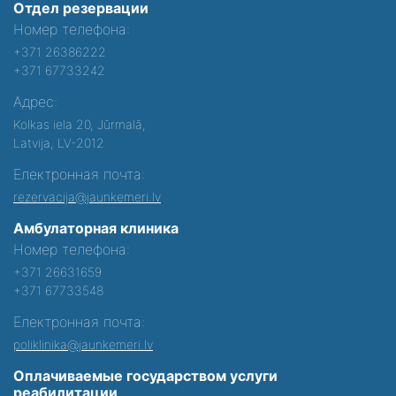
Отдел резервации
Номер телефона:
+371 26386222
+371 67733242
Адрес:
Kolkas iela 20, Jūrmalā,
Latvija, LV-2012
Електронная почта:
rezervacija@jaunkemeri.lv
Амбулаторная клиника
Номер телефона:
+371 26631659
+371 67733548
Електронная почта:
poliklinika@jaunkemeri.lv
Оплачиваемые государством услуги
реабилитации