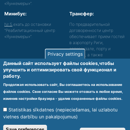
«Яункемеры»".
Минибус:
Трансфер:
Nr.5
,ехать до остановки
По предварительной
"Реабилитационный центр
договоренности центр
«Яункемеры»".
обеспечивает прием гостей
в аэропорту Риги,
автовокзале, порту и
Privacy settings
вокзале, а также
сопровождение. Просьба
Данный сайт использует файлы cookies,чтобы
звонить, чтобы уточнить
улучшить и оптимизировать cвой функционал и
детали.
работу.
Обеспечиваем доступность среды для лиц с
Продолжая использовать сайт, Вы соглашаетесь на использование
функциональными нарушениями.
файлов cookies. Свое согласие Вы можете отозвать в любое время,
Footer
изменив настройки браузера - удалив сохраненные файлы cookies.
Vietnes karte
Noteikumi un privātuma politika
menu
Statistikas sīkdatnes (nepieciešamas, lai uzlabotu
vietnes darbību un pakalpojumus)
© 2020 Kūrorta Rehabilitācijas Centrs - Jaunķemeri. Visas tiesības
Save preferences