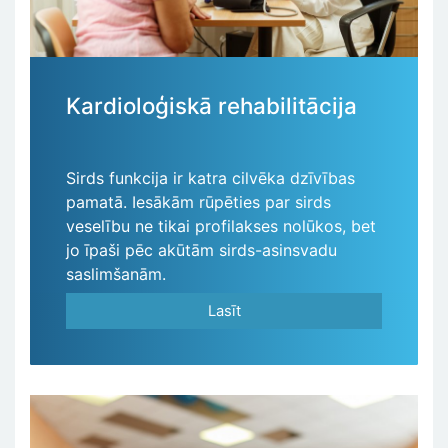
Kardioloģiskā rehabilitācija
Sirds funkcija ir katra cilvēka dzīvības
pamatā. Iesākām rūpēties par sirds
veselību ne tikai profilakses nolūkos, bet
jo īpaši pēc akūtām sirds-asinsvadu
saslimšanām.
Lasīt