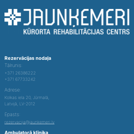
Rezervācijas nodaļa
Tālrunis:
+371 26386222
+371 67733242
Adrese:
Kolkas iela 20, Jūrmalā,
Latvijā, LV-2012
Epasts:
rezervacija@jaunkemeri.lv
Ambulatorā klīnika