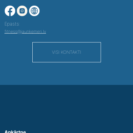
Epasts:
fitness@jaunkemeri.lv
VISI KONTAKTI
Apkārtne