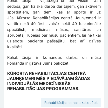
Rehabilitācija ir vajadzīga un der visiem! Gan
sēdoša, gan fiziska darba darītājiem, gan aktīviem
sportistiem, gan tiem, kas ar sportu ir uz
Jūs. Kūrorta Rehabilitācijas centrā Jaunķemeri ir
vairāk nekā 40 ārsti, vairāk nekā 40 funkcionālie
speciālisti, medicīnas māsas, sanitāres un
aprūpētāji rūpējas par mūsu pacientiem, lai ne tikai
uzlabotu pacienta pašsajūtu, bet arī dzīves
kvalitāti.
Rehabilitācija ir komandas darbs, un mūsu
komanda ir gatava Jums palīdzēt!
KŪRORTA REHABILITĀCIJAS CENTRĀ
JAUNĶEMERI MĒS PIEDĀVĀJAM ŠĀDAS
INDIVIDUĀLĀS MEDICĪNISKĀS
REHABILITĀCIJAS PROGRAMMAS:
Rehabilitācijas cenas skatiet šeit