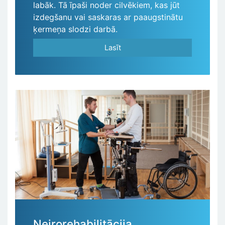
labāk. Tā īpaši noder cilvēkiem, kas jūt
izdegšanu vai saskaras ar paaugstinātu
ķermeņa slodzi darbā.
Lasīt
Neirorehabilitācija