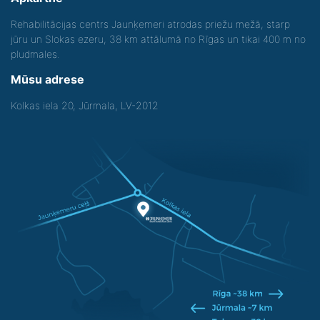
Rehabilitācijas centrs Jaunķemeri atrodas priežu mežā, starp
jūru un Slokas ezeru, 38 km attālumā no Rīgas un tikai 400 m no
pludmales.
Mūsu adrese
Kolkas iela 20, Jūrmala, LV-2012