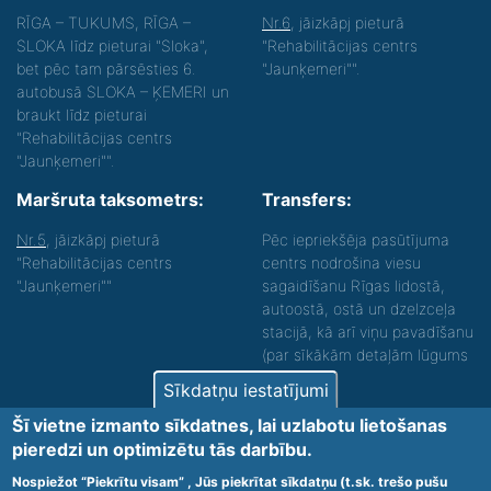
RĪGA – TUKUMS, RĪGA –
Nr.6
, jāizkāpj pieturā
SLOKA līdz pieturai "Sloka",
"Rehabilitācijas centrs
bet pēc tam pārsēsties 6.
"Jaunķemeri"".
autobusā SLOKA – ĶEMERI un
braukt līdz pieturai
"Rehabilitācijas centrs
"Jaunķemeri"".
Maršruta taksometrs:
Transfers:
Nr.5
, jāizkāpj pieturā
Pēc iepriekšēja pasūtījuma
"Rehabilitācijas centrs
centrs nodrošina viesu
"Jaunķemeri""
sagaidīšanu Rīgas lidostā,
autoostā, ostā un dzelzceļa
stacijā, kā arī viņu pavadīšanu
(par sīkākām detaļām lūgums
zvanīt).
Sīkdatņu iestatījumi
Nodrošinām vides piekļūstamību personām ar
Šī vietne izmanto sīkdatnes, lai uzlabotu lietošanas
funkcionāliem traucējumiem! SIA „Sanare-KRC
pieredzi un optimizētu tās darbību.
Jaunķemeri”, Kolkas ielā 20, Jūrmalā ir nodrošināta vides
piekļūstamība personām ar funkcionāliem traucējumiem,
Nospiežot “Piekrītu visam” , Jūs piekrītat sīkdatņu (t.sk. trešo pušu