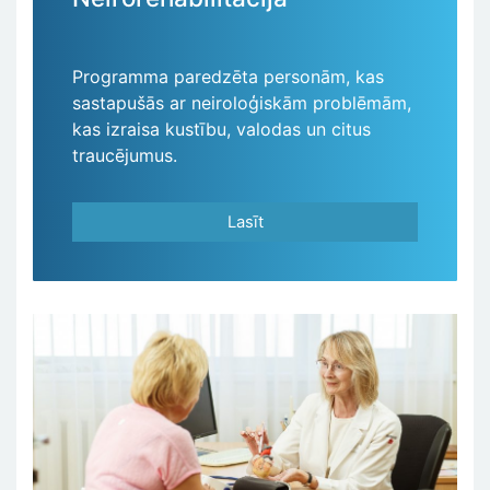
Programma paredzēta personām, kas
sastapušās ar neiroloģiskām problēmām,
kas izraisa kustību, valodas un citus
traucējumus.
Lasīt