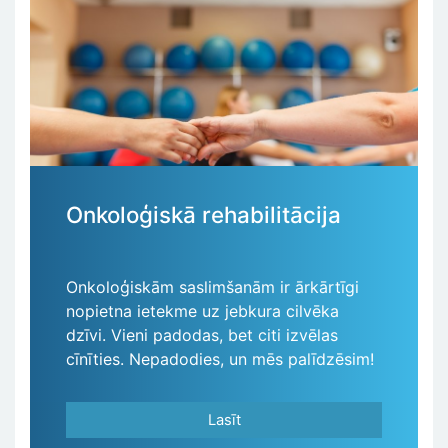
Onkoloģiskā rehabilitācija
Onkoloģiskām saslimšanām ir ārkārtīgi
nopietna ietekme uz jebkura cilvēka
dzīvi. Vieni padodas, bet citi izvēlas
cīnīties. Nepadodies, un mēs palīdzēsim!
Lasīt