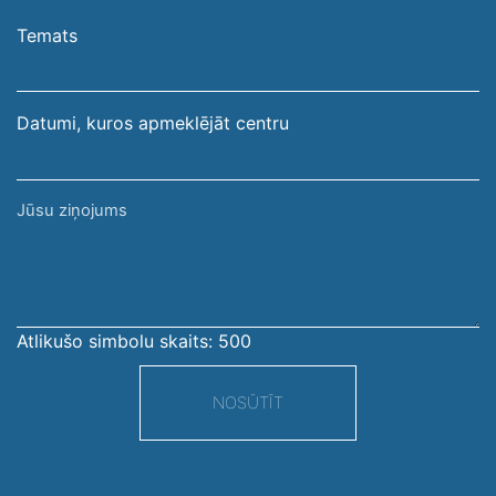
e-
pasta
Temats
adrese
Datumi, kuros apmeklējāt centru
Jūsu
ziņojums
Atlikušo simbolu skaits:
500
NOSŪTĪT