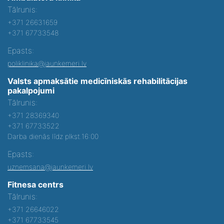
Tālrunis:
+371 26631659
+371 67733548
Epasts:
poliklinika@jaunkemeri.lv
Valsts apmaksātie medicīniskās rehabilitācijas
pakalpojumi
Tālrunis:
+371 28369340
+371 67733522
Darba dienās līdz plkst.16:00
Epasts:
uznemsana@jaunkemeri.lv
Fitnesa centrs
Tālrunis:
+371 26646022
+371 67733545