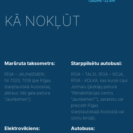
KĀ NOKĻŪT
Maršruta taksometrs:
Starppilsētu autobusi:
RĪGA – JAUNĶEMERI,
RĪGA – TALSI, RĪGA – ROJA,
Nr.7020, 7018 (pie Rīgas
RĪGA - KOLKA, kas kursē caur
starptautiskā Autoostas,
Jūrmalu (jāizkāpj pieturā
jābrauc līdz gala pietura
"Rehabilitācijas centrs
"Jaunķemeri");
"Jaunķemeri""), sarakstu var
precizēt Rīgas
starptautiskajā Autoostā vai
izziņu birojā);
Elektrovilciens:
Autobuss: