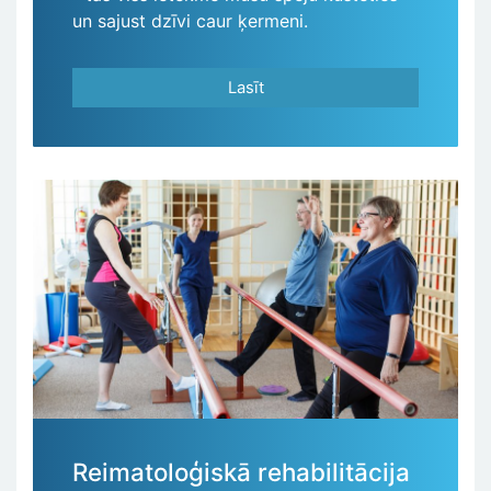
un sajust dzīvi caur ķermeni.
Lasīt
Reimatoloģiskā rehabilitācija