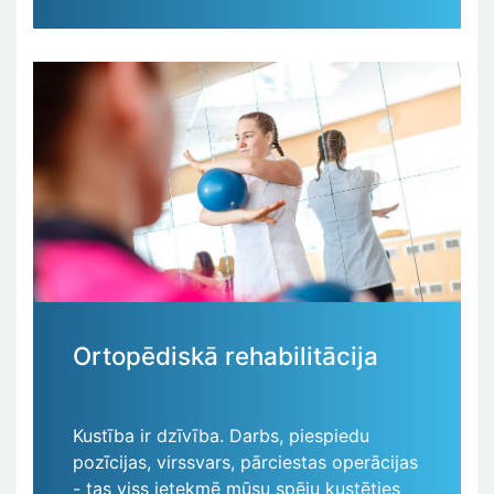
Ortopēdiskā rehabilitācija
Kustība ir dzīvība. Darbs, piespiedu
pozīcijas, virssvars, pārciestas operācijas
- tas viss ietekmē mūsu spēju kustēties